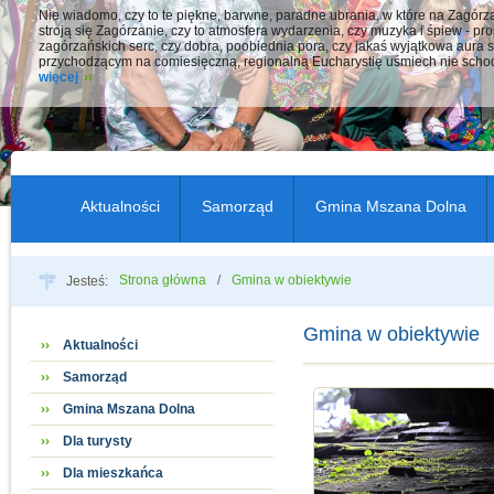
Nie wiadomo, czy to te piękne, barwne, paradne ubrania, w które na Zagór
stroją się Zagórzanie, czy to atmosfera wydarzenia, czy muzyka i śpiew - pro
zagórzańskich serc, czy dobra, poobiednia pora, czy jakaś wyjątkowa aura s
przychodzącym na comiesięczną, regionalną Eucharystię uśmiech nie schod
więcej
Aktualności
Samorząd
Gmina Mszana Dolna
Strona główna
Gmina w obiektywie
Jesteś:
Gmina w obiektywie
Aktualności
Samorząd
Gmina Mszana Dolna
Dla turysty
Dla mieszkańca